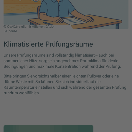
Die digitale Illustration zeigt eine sommerliche Prüfungsszene, vollständig in kühl
© OeAD/erstellt mit Hilfe von DALL-
Im Zentrum sitzt ein Mann mittleren Alters an einem Schreibtisch. Er wirkt konzen
E/OpenAI
Links im Bild sieht man ein Fenster mit stilisiertem Ausblick auf eine warme Som
Im oberen Bereich des Bildes steht in großer blauer Schrift der Titel: „Cool bleiben
Klimatisierte Prüfungsräume
Darunter der Text: „Unsere klimatisierten Prüfungsräume lassen Sie nicht ins Schw
Am Ende steht ein zwinkerndes Smiley, der den Ton des Textes auflockert.
Unsere Prüfungsräume sind vollständig klimatisiert – auch bei
Das gesamte Bild vermittelt durch den einheitlich blauen Farbstil eine ruhige, sa
sommerlicher Hitze sorgt ein angenehmes Raumklima für ideale
Bedingungen und maximale Konzentration während der Prüfung.
Bitte bringen Sie vorsichtshalber einen leichten Pullover oder eine
dünne Weste mit! So können Sie sich individuell auf die
Raumtemperatur einstellen und sich während der gesamten Prüfung
rundum wohlfühlen.