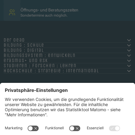
Öffnungs- und Beratungszeiten
Sondertermine auch möglich.
der oead
bildung : schule
bildung : digital
bildungssystem : entwickeln
erasmus+ und esk
studieren : forschen : lehren
hochschule : strategie : international
Impressum
Datenschutz
Barrierefreiheitserklärung